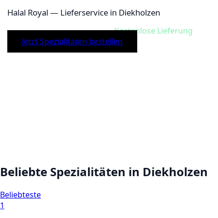
Halal Royal
— Lieferservice in
Diekholzen
★
4.4
(
86
)
ca.
30
Min.
ab
40,00
€
Kostenlose Lieferung
Jetzt
Spezialitäten
bestellen
Beliebte
Spezialitäten
in
Diekholzen
Beliebteste
1